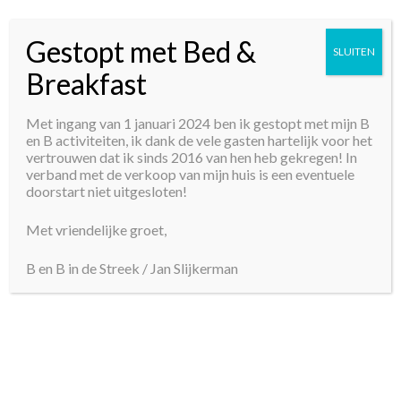
Gestopt met Bed &
Go
SLUITEN
to
Breakfast
Rijks
museum
Met ingang van 1 januari 2024 ben ik gestopt met mijn B
Amsterdam
en B activiteiten, ik dank de vele gasten hartelijk voor het
vertrouwen dat ik sinds 2016 van hen heb gekregen! In
verband met de verkoop van mijn huis is een eventuele
RIJKS MUSEUM AMSTERDAM
doorstart niet uitgesloten!
Met vriendelijke groet,
The Rijksmuseum Amsterdam, usually mentioned
Rijksmuseum, is the biggest and most important National
B en B in de Streek / Jan Slijkerman
Gallery in the Netherlands. Situated between
Stadhouderskade and Museumplein, it offers a survey of
Dutch art and history in more than 200 halls. Its collection
consists of paintings of 17th century Dutch Masters such
as Rembrandt, Vermeer and Frans Hals. The Rijksmuseum is
owned by the State and is being administered by the
National Public Building Association.