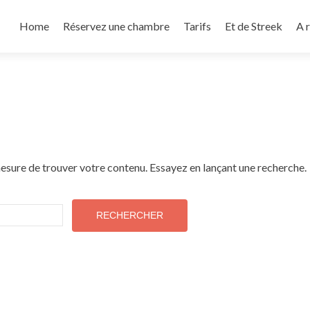
Aller
au
Home
Réservez une chambre
Tarifs
Et de Streek
A 
contenu
principal
esure de trouver votre contenu. Essayez en lançant une recherche.