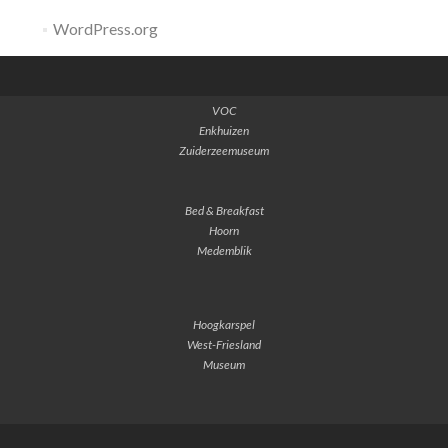
WordPress.org
VOC
Enkhuizen
Zuiderzeemuseum
Bed & Breakfast
Hoorn
Medemblik
Hoogkarspel
West-Friesland
Museum