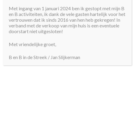
Met ingang van 1 januari 2024 ben ik gestopt met mijn B
Uw e-mail *
en B activiteiten, ik dank de vele gasten hartelijk voor het
vertrouwen dat ik sinds 2016 van hen heb gekregen! In
verband met de verkoop van mijn huis is een eventuele
Datum aankomst *
doorstart niet uitgesloten!
Met vriendelijke groet,
Datum vertrek *
B en B in de Streek / Jan Slijkerman
Wilt u ontbijt bij uw verblijf?
Ja
Nee
Aantal personen:
Bijzonderheden