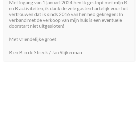
Met ingang van 1 januari 2024 ben ik gestopt met mijn B
E-Mailadresse *
en B activiteiten, ik dank de vele gasten hartelijk voor het
vertrouwen dat ik sinds 2016 van hen heb gekregen! In
verband met de verkoop van mijn huis is een eventuele
Datum Anreise *
doorstart niet uitgesloten!
Met vriendelijke groet,
Datum Abreise *
B en B in de Streek / Jan Slijkerman
Wünschen Sie Frühstück?
Ja
Nee
Anzahl der Personen:
Besonderheiten