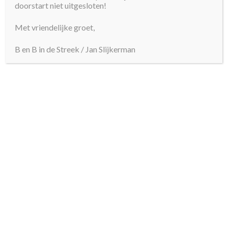
doorstart niet uitgesloten!
Met vriendelijke groet,
B en B in de Streek / Jan Slijkerman
VOC
Enkhuizen
Zuiderzeemuseum
Bed & Breakfast
Hoorn
Medemblik
Hoogkarspel
West-Friesland
Museum