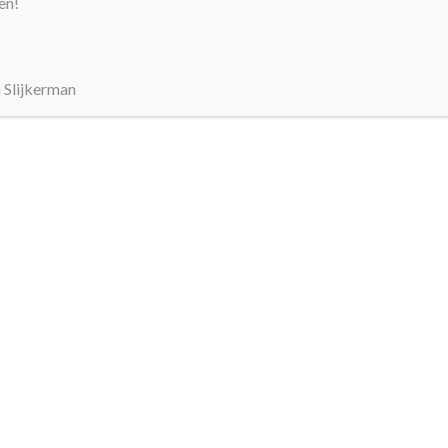
en!
n Slijkerman