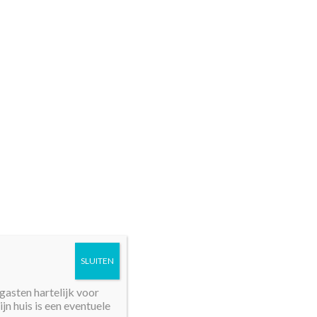
SLUITEN
gasten hartelijk voor
n huis is een eventuele